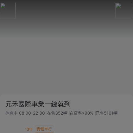
元禾國際車業一鍵就到
休息中
08:00-22:00
在售
352
輛
在店率
>90%
已售
5161
輛
實體車行
13
年