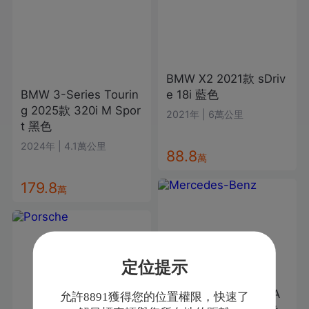
BMW
X2
2021款
sDriv
BMW
3-Series Tourin
e 18i
藍色
g
2025款
320i M Spor
2021年
|
6萬公里
t
黑色
2024年
|
4.1萬公里
88.8
萬
179.8
萬
定位提示
Mercedes-Benz
CLA
允許8891獲得您的位置權限，快速了