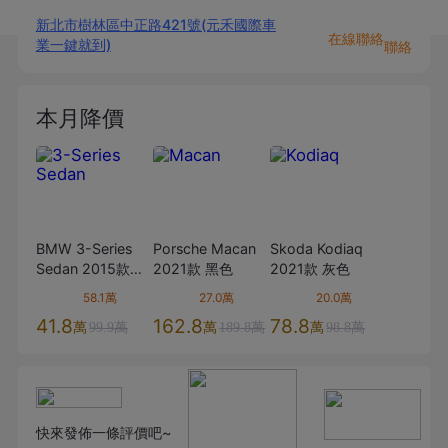
新北市樹林區中正路421號(元禾國際車
在線聯絡
業一鍵就到)
聯絡
本月降價
BMW
3-Series
Porsche
Macan
Skoda
Kodiaq
Sedan
2015款
2021款
黑色
2021款
灰色
320i
白色
58.1萬
27.0萬
20.0萬
41.8
162.8
78.8
萬
萬
萬
99.9萬
189.8萬
98.8萬
快來發佈一條評價吧~