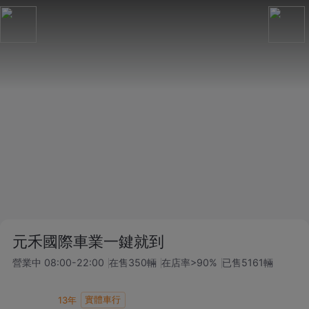
元禾國際車業一鍵就到
營業中
08:00-22:00
在售
350
輛
在店率
>90%
已售
5161
輛
實體車行
13
年