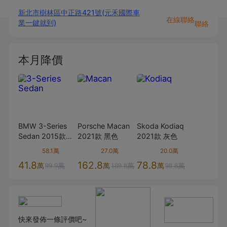
新北市樹林區中正路421號(元禾國際車
在線聯絡
業一鍵就到)
聯絡
本月降價
BMW
3-Series
Porsche
Macan
Skoda
Kodiaq
Sedan
2015款
2021款
黑色
2021款
灰色
320i
白色
58.1萬
27.0萬
20.0萬
41.8
162.8
78.8
萬
萬
萬
99.9萬
189.8萬
98.8萬
快來發佈一條評價吧~