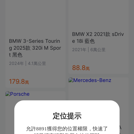
BMW
X2
2021款
sDriv
BMW
3-Series Tourin
e 18i
藍色
g
2025款
320i M Spor
2021年
|
6萬公里
t
黑色
2024年
|
4.1萬公里
88.8
萬
179.8
萬
定位提示
Mercedes-Benz
CLA
允許8891獲得您的位置權限，快速了