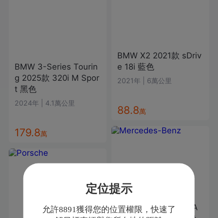
BMW
X2
2021款
sDriv
BMW
3-Series Tourin
e 18i
藍色
g
2025款
320i M Spor
2021年
|
6萬公里
t
黑色
2024年
|
4.1萬公里
88.8
萬
179.8
萬
定位提示
Mercedes-Benz
CLA
允許8891獲得您的位置權限，快速了