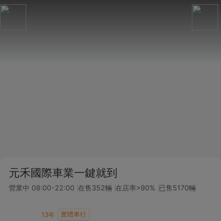
元禾國際車業一鍵就到
營業中
08:00-22:00
在售
352
輛
在店率
>90%
已售
5170
輛
實體車行
13
年