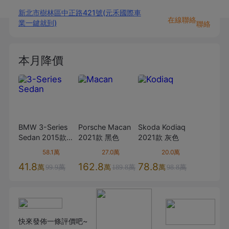
新北市樹林區中正路421號(元禾國際車
在線聯絡
業一鍵就到)
聯絡
本月降價
BMW
3-Series
Porsche
Macan
Skoda
Kodiaq
Sedan
2015款
2021款
黑色
2021款
灰色
320i
白色
58.1萬
27.0萬
20.0萬
41.8
162.8
78.8
萬
萬
萬
99.9萬
189.8萬
98.8萬
快來發佈一條評價吧~