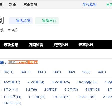
價
新車
汽車資訊
業代獲客
車
到
實名認證
實體車行
數：72.4萬
最新消息
店鋪留言
成交記錄
查車記錄
車輛
>
廠牌:
Lexus/凌志
：
RX(11)
NX(11)
ES(7)
LS(4)
IS(2)
GS(2)
UX(1)
：
10-25萬(17)
25-35萬(54)
35-50萬(105)
50-100萬(136)
100
：
1年以下(1)
1-2年(9)
2-3年(23)
3-5年(73)
5-8年(158)
8年
：
1.1L以下(14)
1.1-1.6L(97)
1.6-1.8L(44)
1.8-2.0L(199)
2.0-2.
3.5L以上(21)