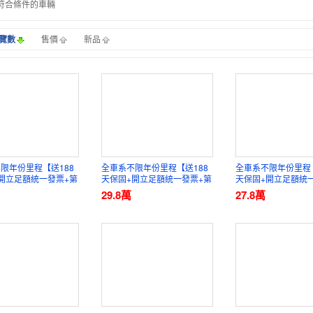
輛符合條件的車輛
覽數
售價
新品
限年份里程【送188
全車系不限年份里程【送188
全車系不限年份里程【
開立足額統一發票+第
天保固+開立足額統一發票+第
天保固+開立足額統
證】元禾國際車業
三方認證】元禾國際車業
三方認證】元禾國際
29.8
萬
27.8
萬