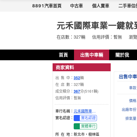
8891汽車首頁
中古車
個人賣車
二手車估
元禾國際車業一鍵就
在店數：327輛
信用評價：
暫無
瀏覽
首頁
出售中車輛
關於我
商家資料
出售中
出售中
：
352
輛
在店數
：
327輛
車款
成交積分：
367
分(5161輛)
信用評價：
暫無
價格
出廠年份
車行名稱：
元禾國際車業一鍵就到
實名認證：
排氣量
實名認證
實體車行
所在地
：
新北市，樹林區