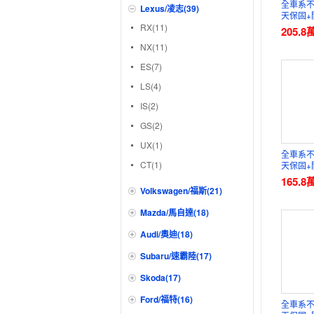
全車系不
Lexus/凌志(39)
天保固+
三方認
RX(11)
205.8
NX(11)
ES(7)
LS(4)
IS(2)
GS(2)
UX(1)
全車系不
CT(1)
天保固+
三方認
165.8
Volkswagen/福斯(21)
Mazda/馬自達(18)
Audi/奧迪(18)
Subaru/速霸陸(17)
Skoda(17)
Ford/福特(16)
全車系不