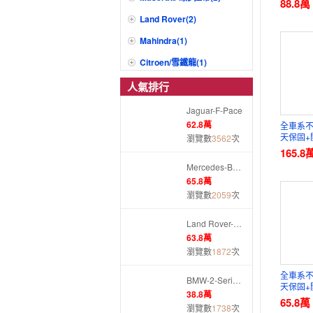
88.8
萬
Land Rover(2)
Mahindra(1)
Citroen/雪鐵龍(1)
人氣排行
Jaguar-F-Pace
62.8
萬
全車系不
天保固+
瀏覽數
3562
次
三方認
165.8
Mercedes-Benz-S-Class Sedan
65.8
萬
瀏覽數
2059
次
Land Rover-Discovery Sport
63.8
萬
瀏覽數
1872
次
全車系不
BMW-2-Series Gran Tourer
天保固+
38.8
萬
三方認
65.8
萬
瀏覽數
1738
次