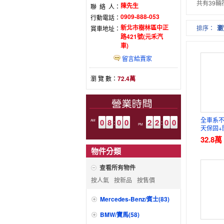
共有39
陳先生
聯絡人
：
0909-888-053
行動電話
：
新北市樹林區中正
排序：
瀏
賞車地址
：
路421號(元禾汽
車)
留言給賣家
瀏 覽 數：
72.4萬
全車系不
0
8
0
0
2
2
0
0
AM
:
:
PM
天保固+
三方認
32.8
萬
物件分類
查看所有物件
按人氣
按新品
按售價
Mercedes-Benz/賓士(83)
BMW/寶馬(58)