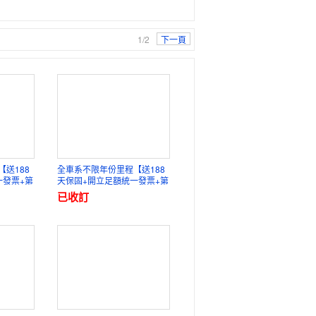
1/2
下一頁
送188
全車系不限年份里程【送188
一發票+第
天保固+開立足額統一發票+第
車業
三方認證】元禾國際車業
已收訂