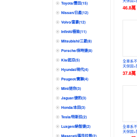
天保固+
Toyota/豐田(15)
三方認
46.8
萬
Nissan/日產(12)
Volvo/富豪(12)
Infiniti/極致(11)
Mitsubishi/三菱(8)
Porsche/保時捷(8)
Kia/起亞(5)
全車系不
天保固+
Hyundai/現代(4)
三方認
37.8
萬
Peugeot/寶獅(4)
Mini/迷你(3)
Jaguar/捷豹(3)
Honda/本田(3)
Tesla/特斯拉(2)
Luxgen/納智捷(2)
全車系不
天保固+
Maserati/瑪莎拉蒂(2)
三方認