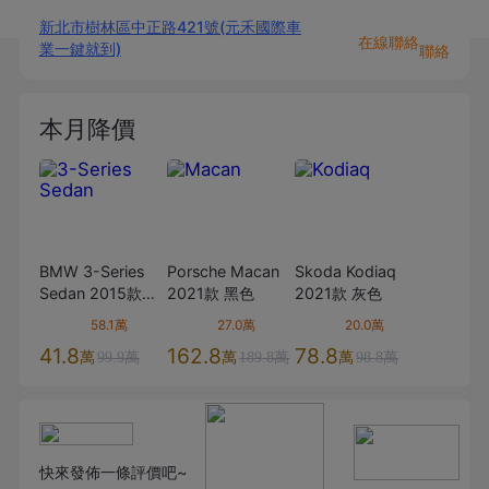
新北市樹林區中正路421號(元禾國際車
在線聯絡
業一鍵就到)
聯絡
本月降價
BMW
3-Series
Porsche
Macan
Skoda
Kodiaq
Sedan
2015款
2021款
黑色
2021款
灰色
320i
白色
58.1萬
27.0萬
20.0萬
41.8
162.8
78.8
萬
萬
萬
99.9萬
189.8萬
98.8萬
快來發佈一條評價吧~