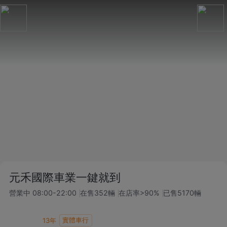
元禾國際車業一鍵就到
營業中
08:00-22:00
在售
352
輛
在店率
>90%
已售
5170
輛
實體車行
13
年