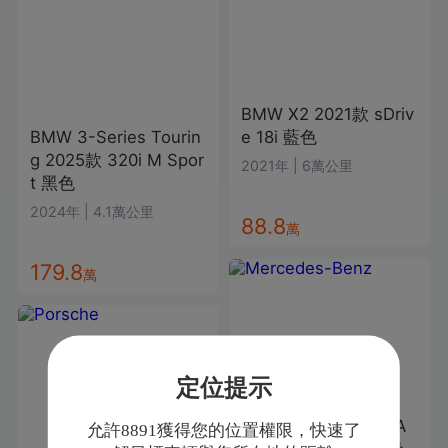
BMW
X2
2021款
sDriv
BMW
3-Series Tourin
e 18i
藍色
g
2025款
320i M Spor
2021年
|
6萬公里
t
黑色
2024年
|
4.1萬公里
88.8
萬
179.8
萬
定位提示
Mercedes-Benz
CLA
允許8891獲得您的位置權限，快速了