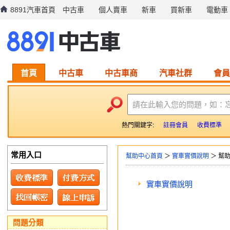
8891汽車首頁
中古車
個人賣車
新車
買新車
電動車
首頁
中古車
中古車商
汽車社群
會員
請在此輸入您的問題，如：
熱門關鍵字:
註冊會員
收費標準
常用入口
幫助中心首頁
＞
實車實價說明
＞ 幫
實車實價說明
問題分類