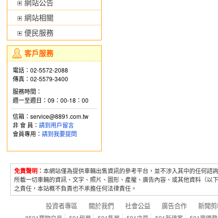
網站公告
網站相關
便民服務
客戶服務
電話：02-5572-2088
傳真：02-5579-3400
服務時間：
週一至週日：09：00-18：00
信箱：service@8891.com.tw
非 會 員：
請到用戶留言
會員專用：
請到我要提問
免責聲明：
本網站僅為提供車輛出售資訊的參考平台，並不涉入其中的任何諮
所載一切車輛的資訊、文字、照片、圖形、產權、廣告內容、或其他資料（以
之責任，本站概不負責也不承擔任何法律責任。
投資者專區
關於我們
社會公益
廣告合作
新聞剪
8591寶物交易
591租屋
591售屋
591店面
591新建案
591實價