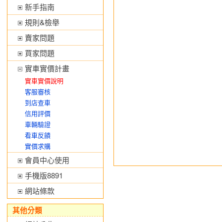
新手指南
規則&檢舉
賣家問題
買家問題
實車實價計畫
實車實價說明
客服審核
到店查車
信用評價
車輛驗證
看車反饋
實價求購
會員中心使用
手機版8891
網站條款
其他分類