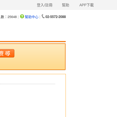
登入/註冊
幫助
APP下載
人數：
25648
|
幫助中心
|
02-5572-2088